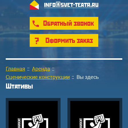
info@svet-teatr.ru
Обратный звонок
Оформить заказ
Главная
::
Аренда
::
Сценические конструкции
::
Вы здесь
Штативы