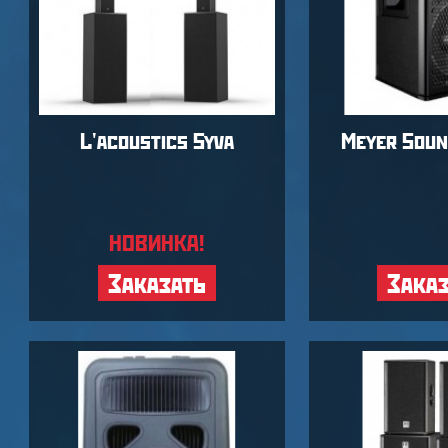
L'acoustics Syva
Meyer Soun
НОВИНКА!
Заказать
Зака