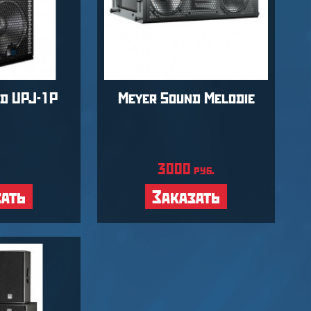
d UPJ-1P
Meyer Sound Melodie
3000
руб.
зать
Заказать