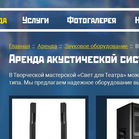
да
Услуги
Фотогалерея
Главная
::
Аренда
::
Звуковое оборудование
::
В
Аренда акустической си
В Творческой мастерской «Свет для Театра» мо
типа. Мы предлагаем надежное оборудование вы