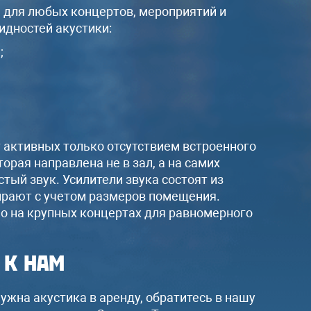
310A
я для любых концертов, мероприятий и
Микшерный пульт Behringer /
идностей акустики:
Yamaha
;
Радиомикрофоны, комплект
коммутации, штативы
Оформить
 активных только отсутствием встроенного
орая направлена не в зал, а на самих
тый звук. Усилители звука состоят из
ирают с учетом размеров помещения.
 на крупных концертах для равномерного
 к нам
нужна акустика в аренду, обратитесь в нашу