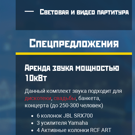
Световая и видео партитура
Спецпредложения
Аренда звука мощностью
10кВт
я
Данный комплект звука подходит для
дискотеки
,
свадьбы
, банкета,
концерта (до 250-300 человек)
6 колонок JBL SRX700
3 усилителя Yamaha
4 Активные колонки RCF ART