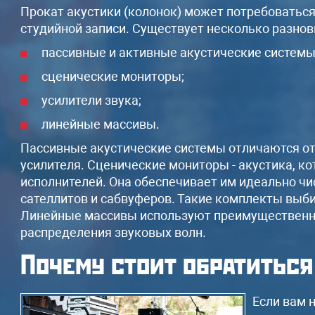
310A
Прокат акустики (колонок) может потребоватьс
Микшерный пульт Behringer /
студийной записи. Существует несколько разнов
Yamaha
пассивные и активные акустические системы
Радиомикрофоны, комплект
коммутации, штативы
сценические мониторы;
усилители звука;
Оформить
линейные массивы.
Пассивные акустические системы отличаются от
усилителя. Сценические мониторы - акустика, кот
исполнителей. Она обеспечивает им идеально чис
сателлитов и сабвуферов. Такие комплекты выб
Линейные массивы используют преимущественно
распределения звуковых волн.
Почему стоит обратиться
Если вам 