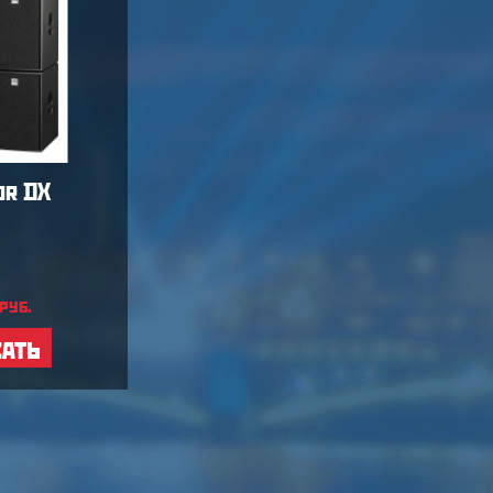
or DX
ренда звука мощностью
0кВт
руб.
нный комплект звука подходит для
зать
скотеки
,
свадьбы
, банкета,
нцерта (до 250-300 человек)
6 колонок JBL SRX700
3 усилителя Yamaha
4 Активные колонки RCF ART