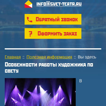
info@svet-teatr.ru
Обратный звонок
Оформить заказ
Главная
::
Полезная информация
::
Вы здесь
Особенности работы художника по
свету
В