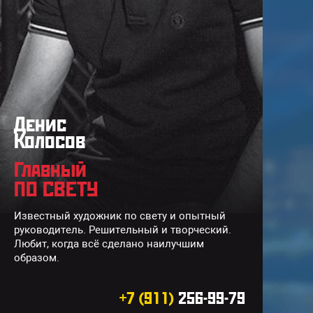
Денис
Колосов
ренда звука мощностью
Главный
0кВт
ПО СВЕТУ
нный комплект звука подходит для
Известный художник по свету и опытный
скотеки
,
свадьбы
, банкета,
руководитель. Решительный и творческий.
нцерта (до 250-300 человек)
Любит, когда всё сделано наилучшим
образом.
6 колонок JBL SRX700
3 усилителя Yamaha
+7 (911)
256-99-79
4 Активные колонки RCF ART