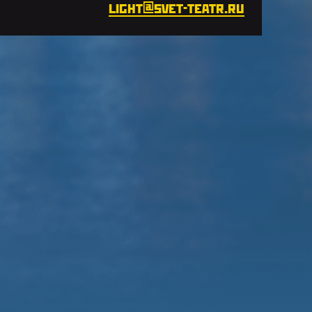
310A
light@svet-teatr.ru
Микшерный пульт Behringer /
Yamaha
Радиомикрофоны, комплект
коммутации, штативы
Оформить