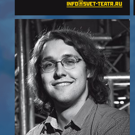
310A
info@svet-teatr.ru
Микшерный пульт Behringer /
Yamaha
Радиомикрофоны, комплект
коммутации, штативы
Оформить