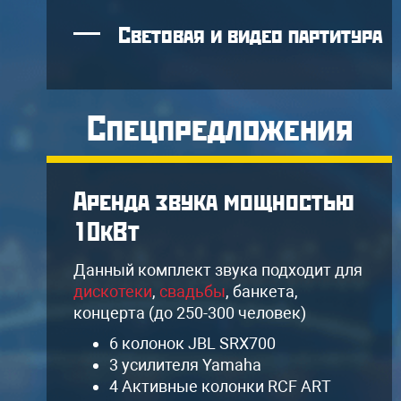
Световая и видео партитура
Спецпредложения
Аренда звука мощностью
10кВт
я
Данный комплект звука подходит для
дискотеки
,
свадьбы
, банкета,
концерта (до 250-300 человек)
6 колонок JBL SRX700
3 усилителя Yamaha
4 Активные колонки RCF ART