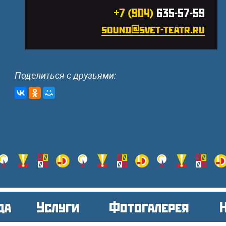
+7 (904)
635-57-59
sound@svet-teatr.ru
Поделиться с друзьями:
да
Услуги
Фотогалерея