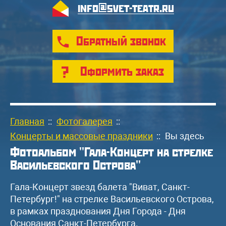
info@svet-teatr.ru
Обратный звонок
Оформить заказ
Главная
::
Фотогалерея
::
Концерты и массовые праздники
::
Вы здесь
Фотоальбом "Гала-Концерт на стрелке
Васильевского Острова"
Гала-Концерт звезд балета "Виват, Санкт-
Петербург!" на стрелке Васильевского Острова,
в рамках празднования Дня Города - Дня
Основания Санкт-Петербурга.