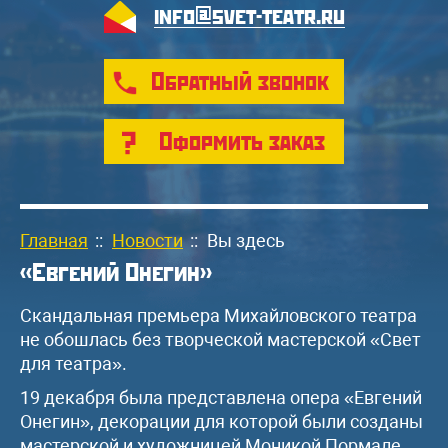
info@svet-teatr.ru
Обратный звонок
Оформить заказ
Главная
::
Новости
::
Вы здесь
«Евгений Онегин»
Скандальная премьера Михайловского театра
не обошлась без творческой мастерской «Свет
для театра».
19 декабря была представлена опера «Евгений
Онегин», декорации для которой были созданы
мастерской и художницей Моникой Пормале.