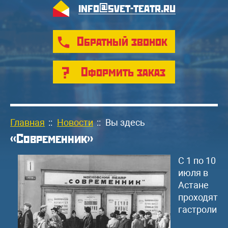
info@svet-teatr.ru
Обратный звонок
Оформить заказ
Главная
::
Новости
::
Вы здесь
«Современник»
С 1 по 10
июля в
Астане
проходят
гастроли