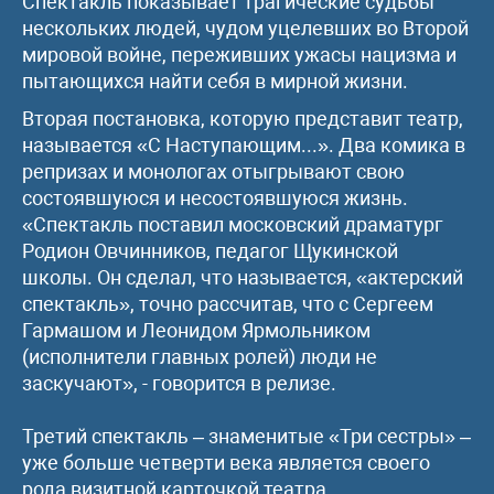
Спектакль показывает трагические судьбы
нескольких людей, чудом уцелевших во Второй
мировой войне, переживших ужасы нацизма и
пытающихся найти себя в мирной жизни.
Вторая постановка, которую представит театр,
называется «С Наступающим...». Два комика в
репризах и монологах отыгрывают свою
состоявшуюся и несостоявшуюся жизнь.
«Спектакль поставил московский драматург
Родион Овчинников, педагог Щукинской
школы. Он сделал, что называется, «актерский
спектакль», точно рассчитав, что с Сергеем
Гармашом и Леонидом Ярмольником
(исполнители главных ролей) люди не
заскучают», - говорится в релизе.
Третий спектакль – знаменитые «Три сестры» –
уже больше четверти века является своего
рода визитной карточкой театра