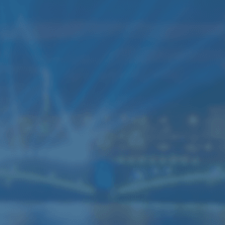
ренда звука мощностью
0кВт
нный комплект звука подходит для
скотеки
,
свадьбы
, банкета,
нцерта (до 250-300 человек)
6 колонок JBL SRX700
3 усилителя Yamaha
4 Активные колонки RCF ART