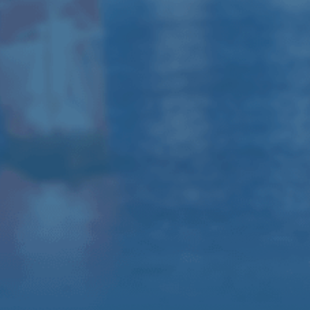
310A
Микшерный пульт Behringer /
Yamaha
Радиомикрофоны, комплект
коммутации, штативы
Оформить