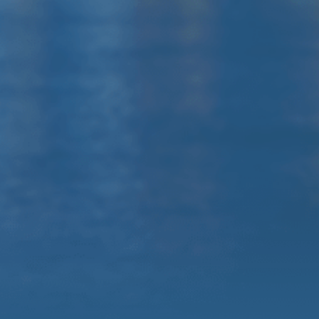
310A
Микшерный пульт Behringer /
Yamaha
Радиомикрофоны, комплект
коммутации, штативы
Оформить