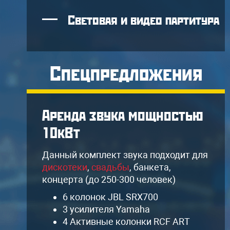
Световая и видео партитура
Спецпредложения
Аренда звука мощностью
10кВт
я
Данный комплект звука подходит для
дискотеки
,
свадьбы
, банкета,
концерта (до 250-300 человек)
6 колонок JBL SRX700
3 усилителя Yamaha
4 Активные колонки RCF ART