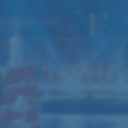
Аренда звука мощностью
А
6кВт
1
Данный комплект звука подходит для
Да
дискотеки, свадьбы, банкета,
ди
концерта (до 150-200 человек)
ко
6 колонок JBL SRX700
3 усилителя Yamaha
4 Активные колонки RCF ART