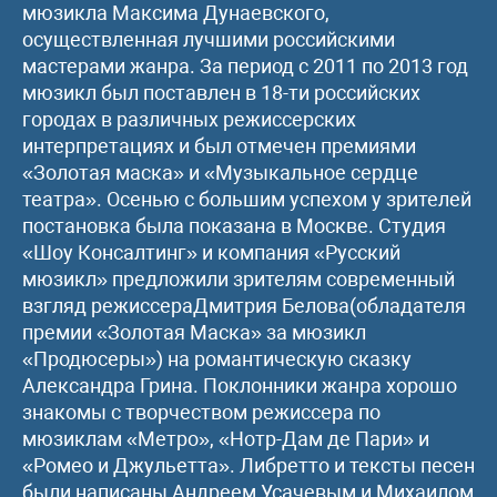
мюзикла Максима Дунаевского,
осуществленная лучшими российскими
мастерами жанра. За период с 2011 по 2013 год
мюзикл был поставлен в 18-ти российских
городах в различных режиссерских
интерпретациях и был отмечен премиями
«Золотая маска» и «Музыкальное сердце
театра». Осенью с большим успехом у зрителей
постановка была показана в Москве. Студия
«Шоу Консалтинг» и компания «Русский
мюзикл» предложили зрителям современный
взгляд режиссераДмитрия Белова(обладателя
премии «Золотая Маска» за мюзикл
«Продюсеры») на романтическую сказку
Александра Грина. Поклонники жанра хорошо
знакомы с творчеством режиссера по
мюзиклам «Метро», «Нотр-Дам де Пари» и
«Ромео и Джульетта». Либретто и тексты песен
были написаны Андреем Усачевым и Михаилом