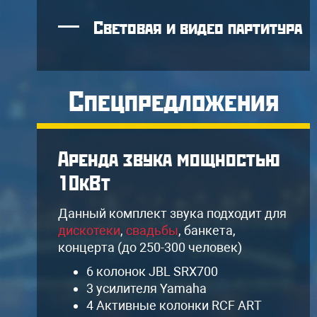
Световая и видео партитура
Спецпредложения
Аренда звука мощностью
10кВт
я
Данный комплект звука подходит для
дискотеки
,
свадьбы
, банкета,
концерта (до 250-300 человек)
6 колонок JBL SRX700
3 усилителя Yamaha
4 Активные колонки RCF ART