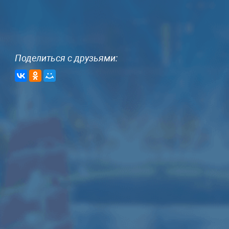
Поделиться с друзьями:
Аренда звука мощностью
А
6кВт
1
Данный комплект звука подходит для
Да
дискотеки, свадьбы, банкета,
ди
концерта (до 150-200 человек)
ко
6 колонок JBL SRX700
3 усилителя Yamaha
4 Активные колонки RCF ART