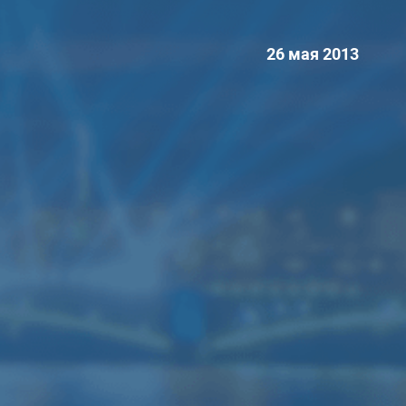
26 мая 2013
ренда звука мощностью
0кВт
нный комплект звука подходит для
скотеки
,
свадьбы
, банкета,
нцерта (до 250-300 человек)
6 колонок JBL SRX700
3 усилителя Yamaha
4 Активные колонки RCF ART