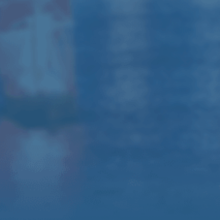
310A
Микшерный пульт Behringer /
Yamaha
Радиомикрофоны, комплект
коммутации, штативы
Оформить