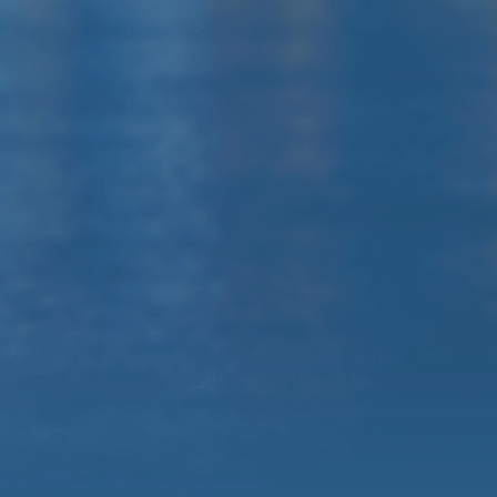
310A
Микшерный пульт Behringer /
Yamaha
Радиомикрофоны, комплект
коммутации, штативы
Оформить