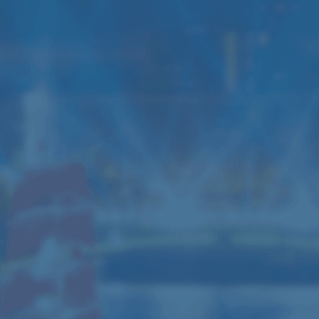
Аренда звука мощностью
А
6кВт
1
Данный комплект звука подходит для
Да
дискотеки, свадьбы, банкета,
ди
концерта (до 150-200 человек)
ко
6 колонок JBL SRX700
3 усилителя Yamaha
4 Активные колонки RCF ART