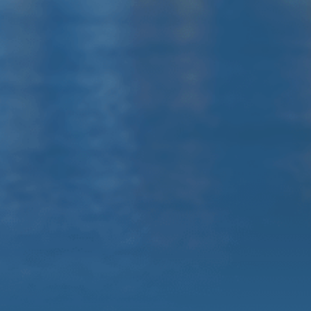
310A
Микшерный пульт Behringer /
Yamaha
Радиомикрофоны, комплект
коммутации, штативы
Оформить