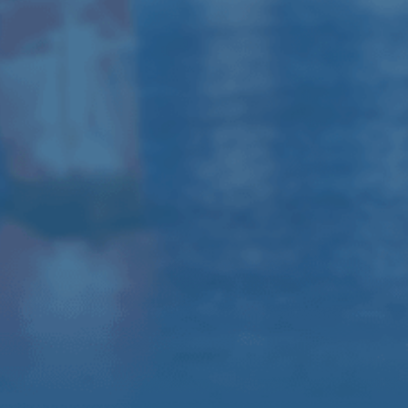
310A
Микшерный пульт Behringer /
Yamaha
Радиомикрофоны, комплект
коммутации, штативы
Оформить