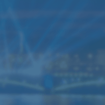
ренда звука мощностью
0кВт
нный комплект звука подходит для
скотеки
,
свадьбы
, банкета,
нцерта (до 250-300 человек)
6 колонок JBL SRX700
3 усилителя Yamaha
4 Активные колонки RCF ART