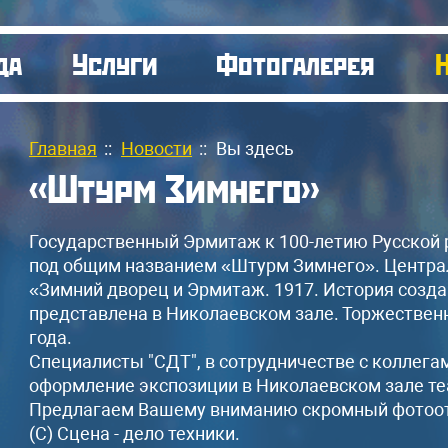
да
Услуги
Фотогалерея
Главная
::
Новости
::
Вы здесь
«Штурм Зимнего»
Государственный Эрмитаж к 100-летию Русской
под общим названием «Штурм Зимнего». Центра
«Зимний дворец и Эрмитаж. 1917. История созда
представлена в Николаевском зале. Торжественн
года.
Специалисты "СДТ", в сотрудничестве с коллега
оформление экспозиции в Николаевском зале т
Предлагаем Вашему вниманию скромный фотоот
(С) Сцена - дело техники.