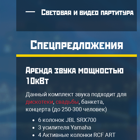
Световая и видео партитура
Спецпредложения
Аренда звука мощностью
10кВт
я
Данный комплект звука подходит для
дискотеки
,
свадьбы
, банкета,
концерта (до 250-300 человек)
6 колонок JBL SRX700
3 усилителя Yamaha
4 Активные колонки RCF ART