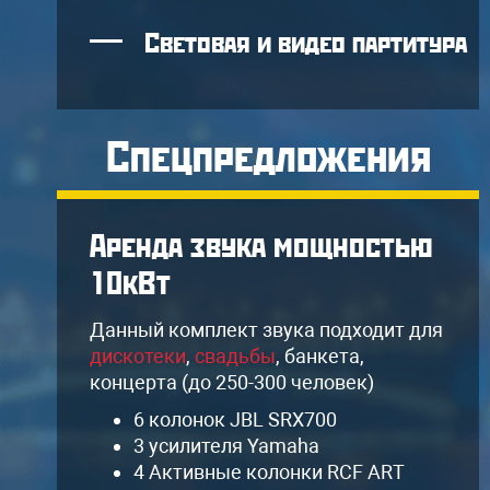
Световая и видео партитура
Спецпредложения
Аренда звука мощностью
10кВт
я
Данный комплект звука подходит для
дискотеки
,
свадьбы
, банкета,
концерта (до 250-300 человек)
6 колонок JBL SRX700
3 усилителя Yamaha
4 Активные колонки RCF ART