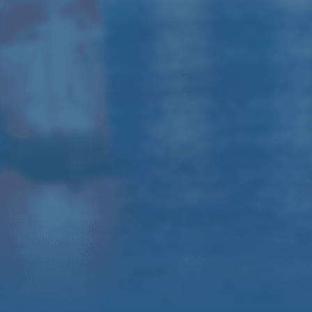
310A
Микшерный пульт Behringer /
Yamaha
Радиомикрофоны, комплект
коммутации, штативы
Оформить