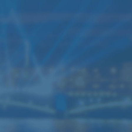
ренда звука мощностью
0кВт
нный комплект звука подходит для
скотеки
,
свадьбы
, банкета,
нцерта (до 250-300 человек)
6 колонок JBL SRX700
3 усилителя Yamaha
4 Активные колонки RCF ART