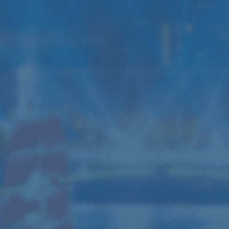
Аренда звука мощностью
А
6кВт
1
Данный комплект звука подходит для
Да
дискотеки, свадьбы, банкета,
ди
концерта (до 150-200 человек)
ко
6 колонок JBL SRX700
3 усилителя Yamaha
4 Активные колонки RCF ART