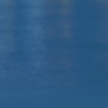
310A
Микшерный пульт Behringer /
Yamaha
Радиомикрофоны, комплект
коммутации, штативы
Оформить