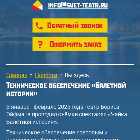
info@svet-teatr.ru
Обратный звонок
Оформить заказ
Главная
::
Новости
::
Вы здесь
Техническое обеспечение «Балетной
истории»
В январе - феврале 2025 года театр Бориса
Эйфмана проводил съёмки спектакля «Чайка.
Балетная история».
Техническое обеспечение световым и
подвесным оборудованием с техническим