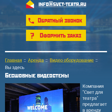
info@svet-teatr.ru
Обратный звонок
Оформить заказ
Главная
::
Аренда
::
Видео оборудование
::
Вы здесь
Бесшовные видеостены
Компания
"Свет для
театра"
предлагает
в аренду