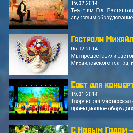
19.02.2014
Театр им. Евг. Вахтанго
звуковым оборудованием
Гастроли Михайл
06.02.2014
Мы предоставили светов
Михайловского театра, к
Аренда звука мощностью
А
6кВт
1
Свет для концер
Данный комплект звука подходит для
Да
19.01.2014
дискотеки, свадьбы, банкета,
ди
Творческая мастерская 
концерта (до 150-200 человек)
ко
проекционное оборудова
6 колонок JBL SRX700
3 усилителя Yamaha
4 Активные колонки RCF ART
С Новым Годом —