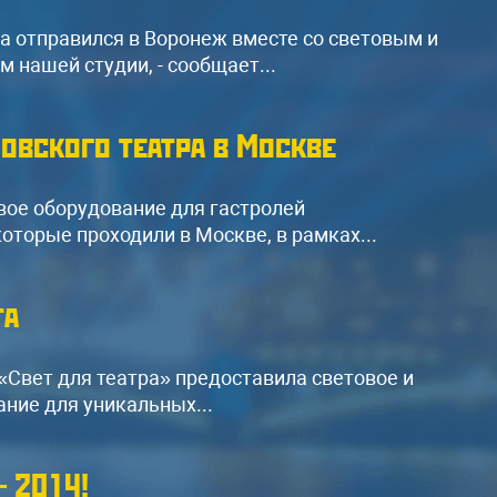
ва отправился в Воронеж вместе со световым и
 нашей студии, - сообщает...
овского театра в Москве
ое оборудование для гастролей
оторые проходили в Москве, в рамках...
ренда звука мощностью
0кВт
та
нный комплект звука подходит для
скотеки
,
свадьбы
, банкета,
«Свет для театра» предоставила световое и
нцерта (до 250-300 человек)
ние для уникальных...
6 колонок JBL SRX700
3 усилителя Yamaha
 2014!
4 Активные колонки RCF ART