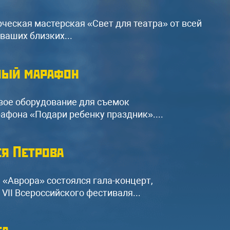
310A
Микшерный пульт Behringer /
ческая мастерская «Свет для театра» от всей
Yamaha
ваших близких...
Радиомикрофоны, комплект
коммутации, штативы
ный марафон
Оформить
вое оборудование для съемок
афона «Подари ребенку праздник»....
я Петрова
 «Аврора» состоялся гала-концерт,
II Всероссийского фестиваля...
та