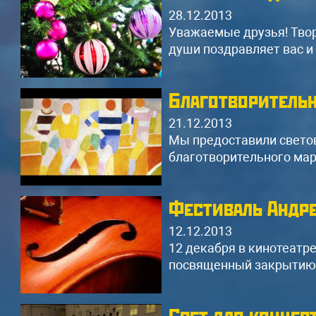
310A
28.12.2013
Микшерный пульт Behringer /
Уважаемые друзья! Твор
Yamaha
души поздравляет вас и 
Радиомикрофоны, комплект
коммутации, штативы
Благотворитель
Оформить
21.12.2013
Мы предоставили свето
благотворительного мар
Фестиваль Андре
12.12.2013
12 декабря в кинотеатре
посвященный закрытию V
Свет для концер