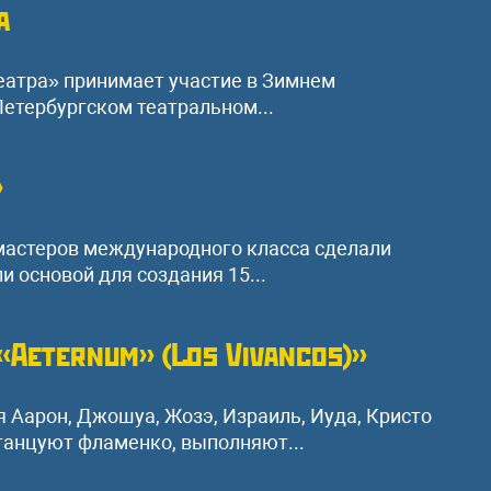
а
еатра» принимает участие в Зимнем
етербургском театральном...
»
мастеров международного класса сделали
и основой для создания 15...
«Aeternum» (Los Vivancos)»
ья Аарон, Джошуа, Жозэ, Израиль, Иуда, Кристо
 танцуют фламенко, выполняют...