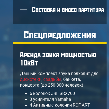
Световая и видео партитура
Спецпредложения
Аренда звука мощностью
10кВт
я
Данный комплект звука подходит для
дискотеки
,
свадьбы
, банкета,
концерта (до 250-300 человек)
6 колонок JBL SRX700
3 усилителя Yamaha
4 Активные колонки RCF ART